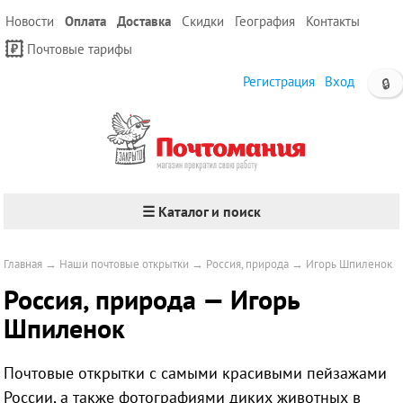
Новости
Оплата
Доставка
Скидки
География
Контакты
Почтовые тарифы
Регистрация
Вход
🔒
☰ Каталог и поиск
Главная
→
Наши почтовые открытки
→
Россия, природа
→
Игорь Шпиленок
Россия, природа — Игорь
Шпиленок
Почтовые открытки с самыми красивыми пейзажами
России, а также фотографиями диких животных в