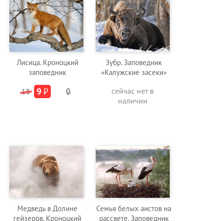
Лисица. Кроноцкий
Зубр. Заповедник
заповедник
«Калужские засеки»
9
₽
сейчас нет в
18
🔒
наличии
Медведь в Долине
Семья белых аистов на
гейзеров. Кроноцкий
рассвете. Заповедник