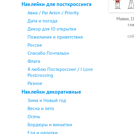
Наклейки для посткроссинга
Авиа / Par Avion / Priority
Маяки, 1
Дата и погода
гл
Декор для ID открытки
се
Пожелания и приветствия
Россия
Спасибо Почтальон
Флаги
Я люблю Посткроссинг / I Love
Postcrossing
Разное
Наклейки декоративные
Зима и Новый год
Весна и лето
Осень
Бордюры и виньетки
Еда и напитки