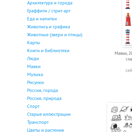
Архитектура и города
Граффити / стрит-арт
Еда и напитки
Живопись и графика
Животные (звери и птицы)
Карты
Книги и библиотеки
Маяки, 2
Люди
гл
Маяки
се
Музыка
Рисунки
Россия, города
Россия, природа
Спорт
Старые иллюстрации
Транспорт
Цветы и растения