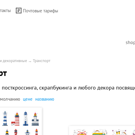
такты
Почтовые тарифы
sho
и декоративные
→
Транспорт
рт
 посткроссинга, скрапбукинга и любого декора посвящ
умолчанию
цене
названию