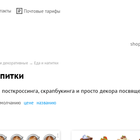
такты
Почтовые тарифы
sho
и декоративные
→
Еда и напитки
апитки
 посткроссинга, скрапбукинга и просто декора посвящ
умолчанию
цене
названию