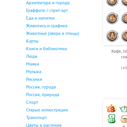
Архитектура и города
Граффити / стрит-арт
Еда и напитки
Живопись и графика
Животные (звери и птицы)
Карты
Книги и библиотеки
Кофе, 1
Люди
гл
Маяки
се
Музыка
Рисунки
Россия, города
Россия, природа
Спорт
Старые иллюстрации
Транспорт
Цветы и растения