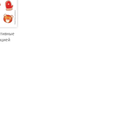
ативные
ацией