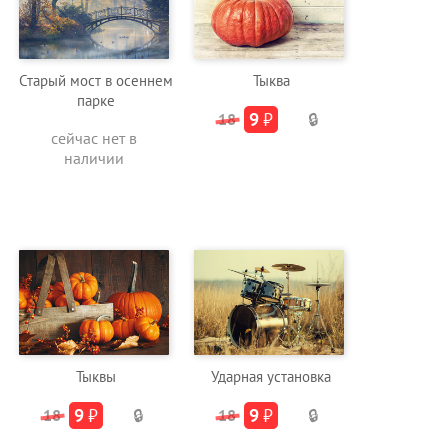
Старый мост в осеннем
Тыква
парке
9
₽
18
🔒
сейчас нет в
наличии
Тыквы
Ударная установка
9
₽
9
₽
18
🔒
18
🔒