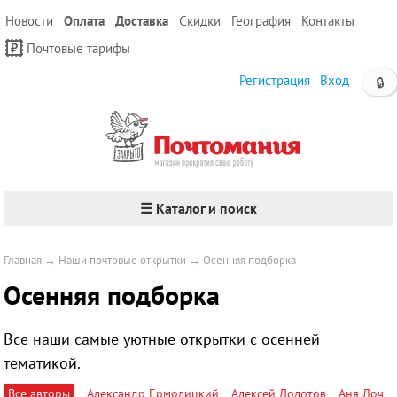
Новости
Оплата
Доставка
Скидки
География
Контакты
Почтовые тарифы
Регистрация
Вход
🔒
☰ Каталог и поиск
Главная
→
Наши почтовые открытки
→
Осенняя подборка
Осенняя подборка
Все наши самые уютные открытки с осенней
тематикой.
Все авторы
Александр Ермолицкий
Алексей Долотов
Аня Лоч