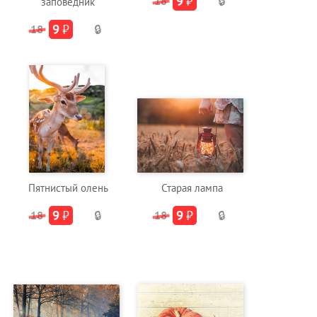
9
₽
18
🔒
заповедник
9
₽
18
🔒
Пятнистый олень
Старая лампа
9
₽
9
₽
18
🔒
18
🔒