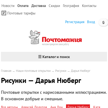
Новости
Оплата
Доставка
Скидки
География
Контакты
Почтовые тарифы
Регистрация
Вход
🔒
☰ Каталог и поиск
Главная
→
Наши почтовые открытки
→
Рисунки
→
Дарья Нюберг
Рисунки — Дарья Нюберг
Почтовые открытки с нарисованными иллюстрациями.
В основном добрые и смешные.
Все авторы
Алексей Долотов
Аня Лоч
Дарья Нюберг
Катя