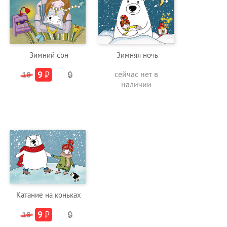
Зимний сон
Зимняя ночь
9
₽
сейчас нет в
18
🔒
наличии
Катание на коньках
9
₽
18
🔒