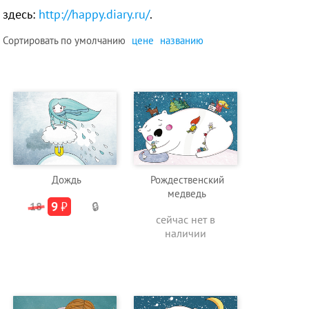
здесь:
http://happy.diary.ru/
.
Сортировать по
умолчанию
цене
названию
Дождь
Рождественский
медведь
9
₽
18
🔒
сейчас нет в
наличии