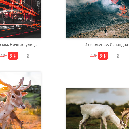
сква. Ночные улицы
Извержение. Исландия
9
₽
9
₽
18
🔒
18
🔒