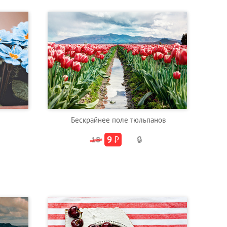
Бескрайнее поле тюльпанов
9
₽
18
🔒