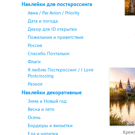
Наклейки для посткроссинга
Авиа / Par Avion / Priority
Дата и погода
Декор для ID открытки
Пожелания и приветствия
Россия
Спасибо Почтальон
Флаги
Я люблю Посткроссинг / I Love
Postcrossing
Разное
Наклейки декоративные
Зима и Новый год
Весна и лето
Осень
Бордюры и виньетки
Кремл
Еда и напитки