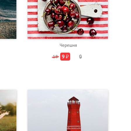
Черешня
9
₽
18
🔒