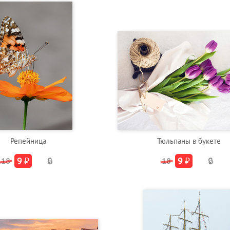
Репейница
Тюльпаны в букете
9
₽
9
₽
18
🔒
18
🔒