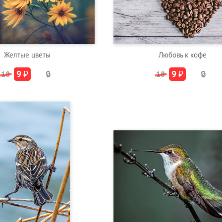
Желтые цветы
Любовь к кофе
9
₽
9
₽
18
🔒
18
🔒