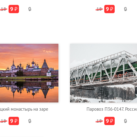
9
₽
9
₽
18
🔒
18
🔒
цкий монастырь на заре
Паровоз П36-0147. Росси
9
₽
9
₽
18
🔒
18
🔒