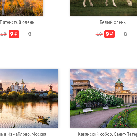
Пятнистый олень
Белый олень
9
₽
9
₽
18
🔒
18
🔒
ь в Измайлово. Москва
Казанский собор. Санкт-Пете