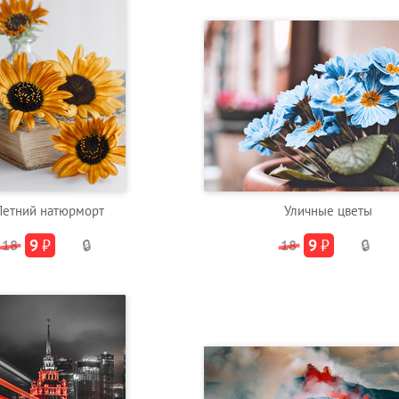
Летний натюрморт
Уличные цветы
9
₽
9
₽
18
🔒
18
🔒