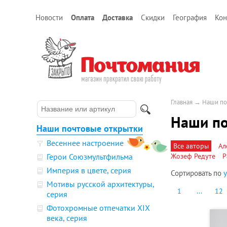
Новости
Оплата
Доставка
Скидки
География
Кон
Главная
→
Наши по
Наши по
Наши почтовые открытки
Весеннее настроение
Все авторы
Ал
Герои Союзмультфильма
Жозеф Редуте
Р
Империя в цвете, серия
Сортировать по
Мотивы русской архитектуры,
1
...
12
серия
Фотохромные отпечатки XIX
века, серия