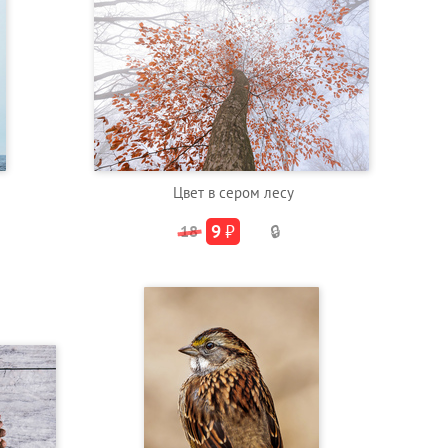
Цвет в сером лесу
9
₽
18
🔒