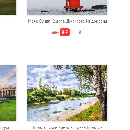
Маяк Сунда Келапа. Джакарта, Индонезия
9
₽
18
🔒
рбург
Вологодский кремль и река Вологда