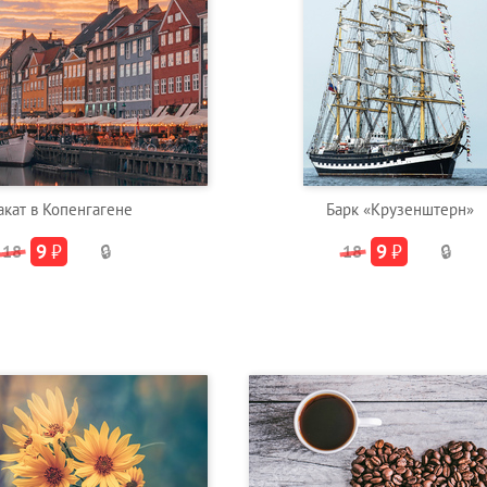
акат в Копенгагене
Барк «Крузенштерн»
9
₽
9
₽
18
🔒
18
🔒