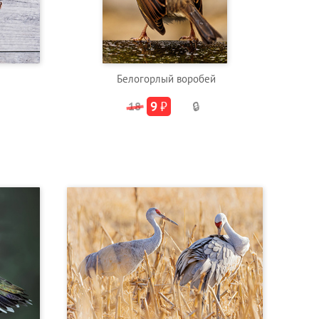
Белогорлый воробей
9
₽
18
🔒