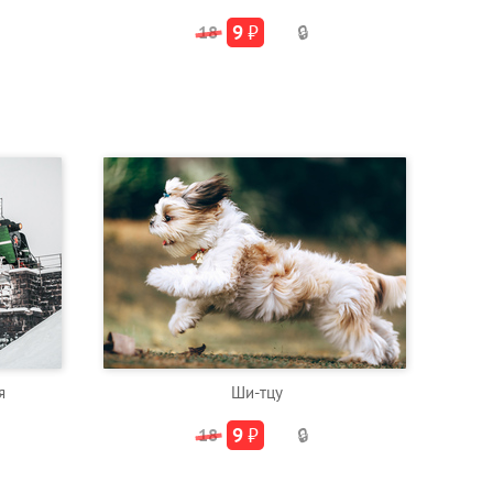
9
₽
18
🔒
я
Ши-тцу
9
₽
18
🔒