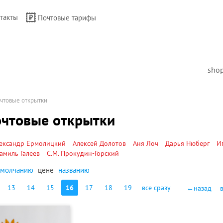
такты
Почтовые тарифы
sho
чтовые открытки
чтовые открытки
ександр Ермолицкий
Алексей Долотов
Аня Лоч
Дарья Нюберг
И
амиль Галеев
С.М. Прокудин-Горский
умолчанию
цене
названию
13
14
15
16
17
18
19
все сразу
←назад