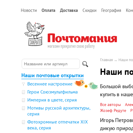
Новости
Оплата
Доставка
Скидки
География
Кон
Главная
→
Наши по
Наши по
Наши почтовые открытки
Весеннее настроение
Большой выбо
Герои Союзмультфильма
купить в наш
Империя в цвете, серия
Все авторы
Але
Мотивы русской архитектуры,
Жозеф Редуте
Р
серия
Игорь Петров
Фотохромные отпечатки XIX
века, серия
дикую природ