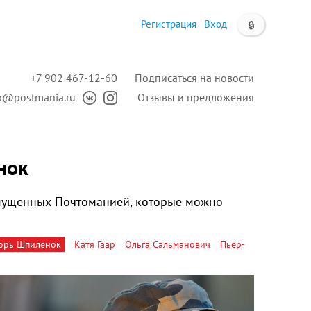
Регистрация
Вход
🔒
+7 902 467-12-60
Подписаться на новости
p@postmania.ru
Отзывы и предложения
нок
ыпущенных Почтоманией, которые можно
орь Шпиленок
Катя Гаар
Ольга Сальманович
Пьер-