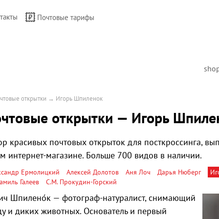
такты
Почтовые тарифы
sho
чтовые открытки
→
Игорь Шпиленок
чтовые открытки — Игорь Шпиле
р красивых почтовых открыток для посткроссинга, в
ем интернет-магазине. Больше 700 видов в наличии.
ксандр Ермолицкий
Алексей Долотов
Аня Лоч
Дарья Нюберг
Иг
амиль Галеев
С.М. Прокудин-Горский
ич Шпилено́к — фотограф-натуралист, снимающий
у и диких животных. Основатель и первый