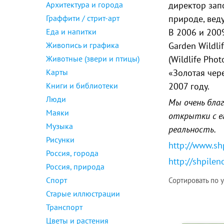
Архитектура и города
директор зап
Граффити / стрит-арт
природе, ве
Еда и напитки
В 2006 и 200
Живопись и графика
Garden Wildl
Животные (звери и птицы)
(Wildlife Pho
Карты
«Золотая чер
Книги и библиотеки
2007 году.
Люди
Мы очень бла
Маяки
открытки с е
Музыка
реальность.
Рисунки
http://www.sh
Россия, города
http://shpilen
Россия, природа
Спорт
Сортировать по
Старые иллюстрации
Транспорт
Цветы и растения