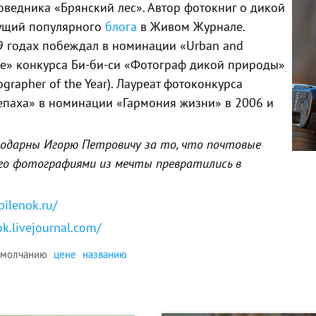
оведника «Брянский лес». Автор фотокниг о дикой
дущий популярного
блога
в Живом Журнале.
9 годах побеждал в номинации «Urban and
ife» конкурса Би-би-си «Фотограф дикой природы»
tographer of the Year). Лауреат фотоконкурса
епаха» в номинации «Гармония жизни» в 2006 и
годарны Игорю Петровичу за то, что почтовые
го фотографиями из мечты превратились в
pilenok.ru/
ok.livejournal.com/
умолчанию
цене
названию