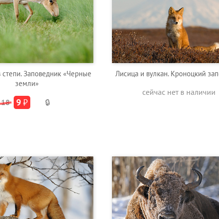
в степи. Заповедник «Черные
Лисица и вулкан. Кроноцкий за
земли»
сейчас нет в наличии
9
₽
18
🔒