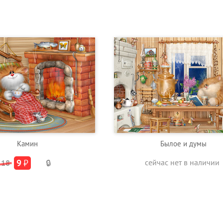
Камин
Былое и думы
9
₽
сейчас нет в наличии
18
🔒