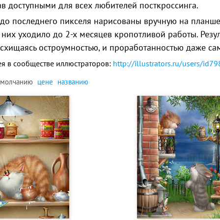
тав доступными для всех любителей посткроссинга.
 до последнего пикселя нарисованы вручную на планше
 них уходило до 2-х месяцев кропотливой работы. Резу
осхищаясь остроумностью, и проработанностью даже са
ея в сообществе иллюстраторов:
http://illustrators.ru/users/id7
умолчанию
цене
названию