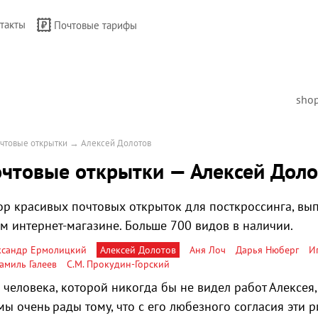
такты
Почтовые тарифы
sho
чтовые открытки
→
Алексей Долотов
чтовые открытки — Алексей Доло
р красивых почтовых открыток для посткроссинга, в
ем интернет-магазине. Больше 700 видов в наличии.
ксандр Ермолицкий
Алексей Долотов
Аня Лоч
Дарья Нюберг
И
амиль Галеев
С.М. Прокудин-Горский
 человека, которой никогда бы не видел работ Алексея
мы очень рады тому, что с его любезного согласия эти 