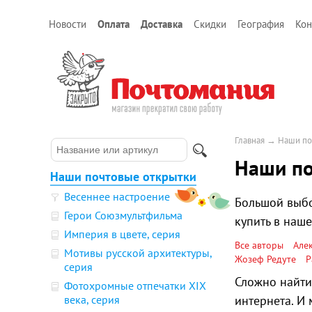
Новости
Оплата
Доставка
Скидки
География
Кон
Главная
→
Наши по
Наши по
Наши почтовые открытки
Весеннее настроение
Большой выбо
Герои Союзмультфильма
купить в наш
Империя в цвете, серия
Все авторы
Але
Мотивы русской архитектуры,
Жозеф Редуте
Р
серия
Сложно найти
Фотохромные отпечатки XIX
века, серия
интернета. И 