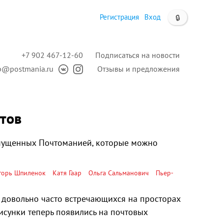
Регистрация
Вход
🔒
+7 902 467-12-60
Подписаться на новости
p@postmania.ru
Отзывы и предложения
тов
ыпущенных Почтоманией, которые можно
горь Шпиленок
Катя Гаар
Ольга Сальманович
Пьер-
, довольно часто
встречающихся
на просторах
рисунки теперь появились на почтовых