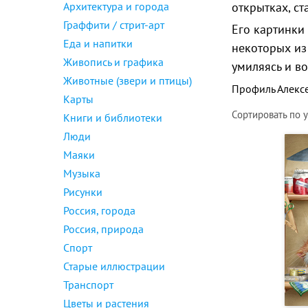
Архитектура и города
открытках, с
Граффити / стрит-арт
Его картинки
Еда и напитки
некоторых из
Живопись и графика
умиляясь и в
Животные (звери и птицы)
Профиль Алекс
Карты
Сортировать по
Книги и библиотеки
Люди
Маяки
Музыка
Рисунки
Россия, города
Россия, природа
Спорт
Старые иллюстрации
Транспорт
Цветы и растения