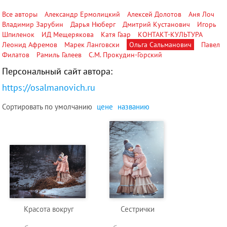
Все авторы
Александр Ермолицкий
Алексей Долотов
Аня Лоч
Владимир Зарубин
Дарья Нюберг
Дмитрий Кустанович
Игорь
Шпиленок
ИД Мещерякова
Катя Гаар
КОНТАКТ-КУЛЬТУРА
Леонид Афремов
Марек Ланговски
Ольга Сальманович
Павел
Филатов
Рамиль Галеев
С.М. Прокудин-Горский
Персональный сайт автора:
https://osalmanovich.ru
Сортировать по
умолчанию
цене
названию
Красота вокруг
Сестрички