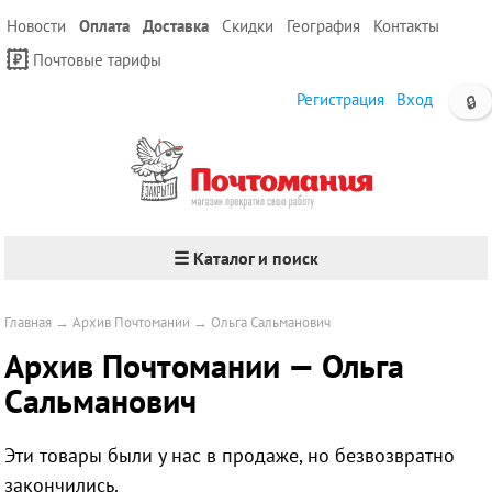
Новости
Оплата
Доставка
Скидки
География
Контакты
Почтовые тарифы
Регистрация
Вход
🔒
☰ Каталог и поиск
Главная
→
Архив Почтомании
→
Ольга Сальманович
Архив Почтомании — Ольга
Сальманович
Эти товары были у нас в продаже, но безвозвратно
закончились.