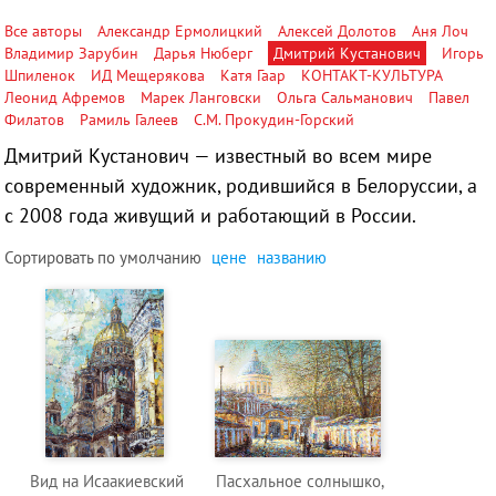
Все авторы
Александр Ермолицкий
Алексей Долотов
Аня Лоч
Владимир Зарубин
Дарья Нюберг
Дмитрий Кустанович
Игорь
Шпиленок
ИД Мещерякова
Катя Гаар
КОНТАКТ-КУЛЬТУРА
Леонид Афремов
Марек Ланговски
Ольга Сальманович
Павел
Филатов
Рамиль Галеев
С.М. Прокудин-Горский
Дмитрий Кустанович — известный во всем мире
современный художник, родившийся в Белоруссии, а
с 2008 года живущий и работающий в России.
Сортировать по
умолчанию
цене
названию
Вид на Исаакиевский
Пасхальное солнышко,