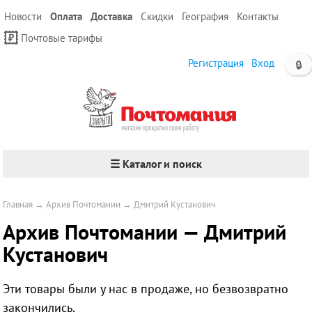
Новости
Оплата
Доставка
Скидки
География
Контакты
Почтовые тарифы
Регистрация
Вход
🔒
☰ Каталог и поиск
Главная
→
Архив Почтомании
→
Дмитрий Кустанович
Архив Почтомании — Дмитрий
Кустанович
Эти товары были у нас в продаже, но безвозвратно
закончились.