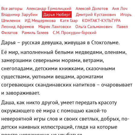
Все авторы
Александр Ермолицкий
Алексей Долотов
Аня Лоч
Владимир Зарубин
Дарья Нюберг
Дмитрий Кустанович
Игорь
Шпиленок
ИД Мещерякова
Катя Гаар
КОНТАКТ-КУЛЬТУРА
Леонид Афремов
Марек Ланговски
Ольга Сальманович
Павел
Филатов
Рамиль Галеев
С.М. Прокудин-Горский
Дарья – русская девушка, живущая в Стокгольме.
Её мир, наполненный белыми медведями, оленями,
замерзшими северными морями, ветрами,
снегопадами, детскими книжками, сказочными
существами, уютными вещами, ароматами
согревающих скандинавских напитков – очаровывает
и завораживает.
Даша, как никто другой, умеет передать красоту
окружающего её мира с помощью какой-то
невероятной игры слов и своих светлых, добрых, по-
детски наивных иллюстраций, глядя на которые
просто невозможно не улыбаться.