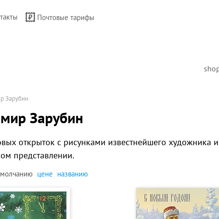
такты
Почтовые тарифы
sho
р Зарубин
мир Зарубин
вых открыток с рисунками известнейшего художника и
ом представлении.
умолчанию
цене
названию