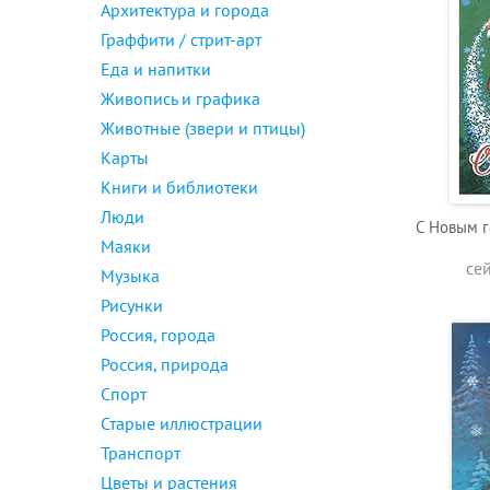
Архитектура и города
Граффити / стрит-арт
Еда и напитки
Живопись и графика
Животные (звери и птицы)
Карты
Книги и библиотеки
Люди
С Новым г
Маяки
се
Музыка
Рисунки
Россия, города
Россия, природа
Спорт
Старые иллюстрации
Транспорт
Цветы и растения