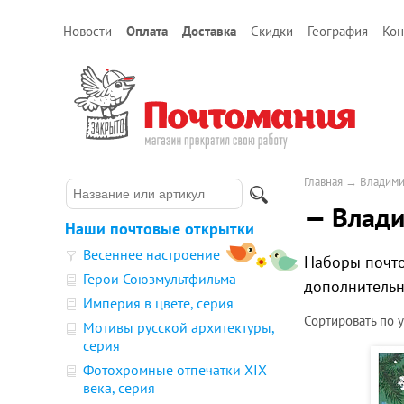
Новости
Оплата
Доставка
Скидки
География
Кон
Главная
→
Владими
— Влади
Наши почтовые открытки
Весеннее настроение
Наборы почто
Герои Союзмультфильма
дополнительн
Империя в цвете, серия
Сортировать по
Мотивы русской архитектуры,
серия
Фотохромные отпечатки XIX
века, серия