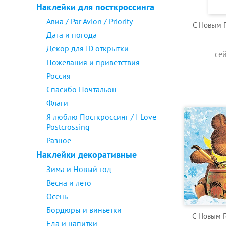
Наклейки для посткроссинга
Авиа / Par Avion / Priority
C Новым Г
Дата и погода
Декор для ID открытки
се
Пожелания и приветствия
Россия
Спасибо Почтальон
Флаги
Я люблю Посткроссинг / I Love
Postcrossing
Разное
Наклейки декоративные
Зима и Новый год
Весна и лето
Осень
Бордюры и виньетки
C Новым Г
Еда и напитки