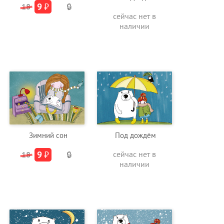
9
₽
18
🔒
сейчас нет в
наличии
Зимний сон
Под дождём
9
₽
сейчас нет в
18
🔒
наличии