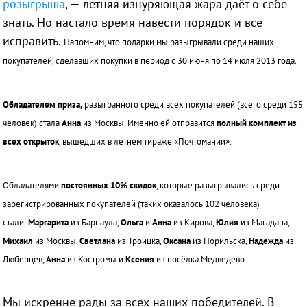
розыгрыша
,
— летняя изнуряющая жара даёт о себе
знать. Но настало время навести порядок и всё
исправить.
Напомним, что подарки мы разыгрывали среди наших
покупателей, сделавших покупки в период с 30 июня по 14 июля 2013 года.
Обладателем
приза,
разыгранного среди всех покупателей (всего среди 155
человек) стала
Анна
из Москвы. Именно ей отправится
полный комплект из
всех открыток
, вышедших в летнем
тираже «Почтомании».
Обладателями
постоянных 10% скидок
, которые разыгрывались среди
зарегистрированных покупателей (таких оказалось 102 человека)
стали:
Маргарита
из Барнаула,
Ольга
и
Анна
из Кирова,
Юлия
из Магадана,
Михаил
из Москвы,
Светлана
из Троицка,
Оксана
из Норильска,
Надежда
из
Люберцев,
Анна
из Костромы и
Ксения
из посёлка Медведево.
Мы искренне рады за всех наших победителей. В