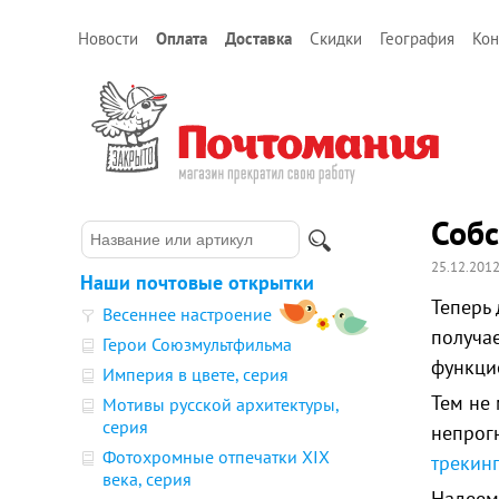
Новости
Оплата
Доставка
Скидки
География
Кон
Собс
25.12.201
Наши почтовые открытки
Теперь
Весеннее настроение
получа
Герои Союзмультфильма
функци
Империя в цвете, серия
Тем не 
Мотивы русской архитектуры,
серия
непрог
Фотохромные отпечатки XIX
трекин
века, серия
Надеем