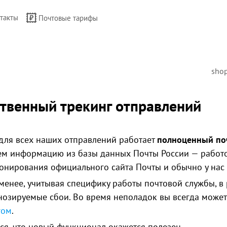
такты
Почтовые тарифы
sho
твенный трекинг отправлений
2
 для всех наших отправлений работает
полноценный по
ем информацию из базы данных Почты России — работос
онирования официального сайта Почты и обычно у нас 
менее, учитывая специфику работы почтовой службы, в 
нозируемые сбои
. Во время неполадок вы всегда може
гом
.
ся, что новый функционал окажется полезен.