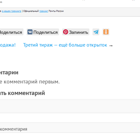
Поделиться
Поделиться
Запинить
родажа!
Третий тираж — ещё больше открыток
→
нтарии
те комментарий первым.
ать комментарий
 комментария