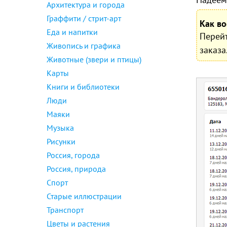
Архитектура и города
Граффити / стрит-арт
Как в
Еда и напитки
Перейт
Живопись и графика
заказа
Животные (звери и птицы)
Карты
Книги и библиотеки
Люди
Маяки
Музыка
Рисунки
Россия, города
Россия, природа
Спорт
Старые иллюстрации
Транспорт
Цветы и растения