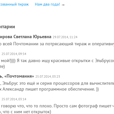
сованный тираж
Нам два года!
→
нтарии
ирова Светлана Юрьевна
29.07.2014, 11:24
о всей Почтомании за потрясающий тираж и оперативну
а
25.07.2014, 09:54
 мой!)))) Я так давно ищу красивые открытки с Эльбрусом
те)
ь, «Почтомания»
25.07.2014, 03:23
 Эльбрус это ещё и серия процессоров для вычислител
х Александр пишет программное обеспечение. ))
а
25.07.2014, 03:14
 говорю что, что то плохо. Просто сам фотограф пишет ч
, что с ним нет открыток)