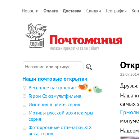
Новости
Оплата
Доставка
Скидки
География
Кон
Откр
22.07.2014
Наши почтовые открытки
Друзья,
Весеннее настроение
Наша к
Герои Союзмультфильма
самых 
Империя в цвете, серия
Ермоли
Мотивы русской архитектуры,
серия
монуме
Фотохромные отпечатки XIX
Надеемс
века, серия