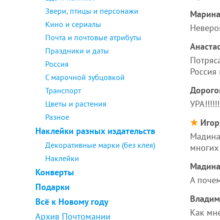
Звери, птицы и персонажи
Марин
Кино и сериалы
Неверо
Почта и почтовые атрибуты
Анаста
Праздники и даты
Потряса
Россия
Россия 
С марочной зубцовкой
Дорого
Транспорт
УРА!!!!!!
Цветы и растения
Разное
★
Игор
Наклейки разных издательств
Мадина,
Декоративные марки (без клея)
многих 
Наклейки
Мадин
Конверты
А почем
Подарки
Владим
Всё к Новому году
Как мне
Архив Почтомании