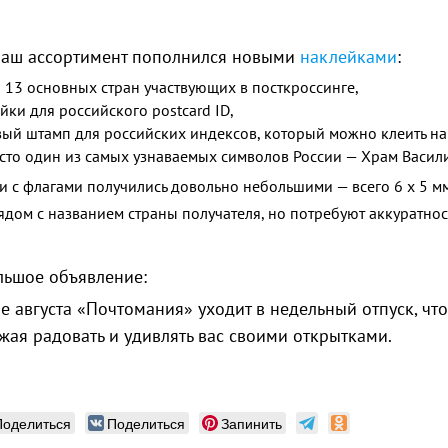
наш ассортимент пополнился новыми
наклейками
:
 13 основных стран участвующих в посткроссинге,
йки для российского postcard ID,
ый штамп для российских индексов, который можно клеить на
сто один из самых узнаваемых символов России — Храм Васил
 с флагами получились довольно небольшими — всего 6 х 5 мм
ядом с названием страны получателя, но потребуют аккуратнос
льшое объявление:
е августа «Почтомания» уходит в недельный отпуск, чт
ая радовать и удивлять вас своими открытками.
Поделиться
Поделиться
Запинить