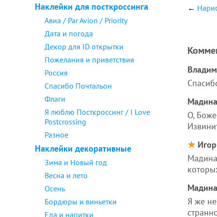
Наклейки для посткроссинга
←
Нари
Авиа / Par Avion / Priority
Дата и погода
Декор для ID открытки
Комме
Пожелания и приветствия
Владим
Россия
Спасиб
Спасибо Почтальон
Флаги
Мадин
Я люблю Посткроссинг / I Love
О, Боже
Postcrossing
Извини
Разное
★
Игор
Наклейки декоративные
Мадина,
Зима и Новый год
которы
Весна и лето
Мадин
Осень
Я же не
Бордюры и виньетки
странно
Еда и напитки