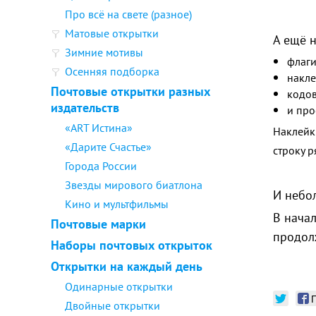
Про всё на свете (разное)
Матовые открытки
А ещё 
Зимние мотивы
флаги
Осенняя подборка
накле
Почтовые открытки разных
кодов
издательств
и про
«ART Истина»
Наклейки
«Дарите Счастье»
строку р
Города России
Звезды мирового биатлона
И небо
Кино и мультфильмы
В начал
Почтовые марки
продолж
Наборы почтовых открыток
Открытки на каждый день
Одинарные открытки
Двойные открытки