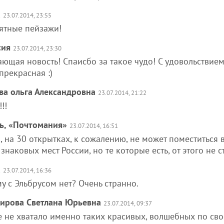
а
23.07.2014, 23:55
ятные пейзажи!
сия
23.07.2014, 23:30
ющая новость! Спаисбо за такое чудо! С удовольствием 
прекрасная :)
ва ольга Александровна
23.07.2014, 21:22
!!!
ь, «Почтомания»
23.07.2014, 16:51
 на 30 открытках, к сожалению, не может поместиться в
знаковых мест России, но те которые есть, от этого не с
а
23.07.2014, 16:36
у с Эльбрусом нет? Очень странно.
ирова Светлана Юрьевна
23.07.2014, 09:37
 не хватало именно таких красивых, волшебных по свое