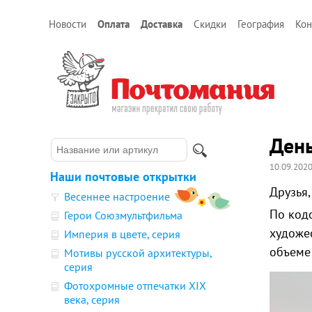
Новости
Оплата
Доставка
Скидки
География
Кон
Ден
10.09.202
Наши почтовые открытки
Друзья
Весеннее настроение
По код
Герои Союзмультфильма
художе
Империя в цвете, серия
объеме
Мотивы русской архитектуры,
серия
Фотохромные отпечатки XIX
века, серия