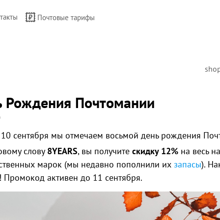
такты
Почтовые тарифы
sho
ь Рождения Почтомании
0
, 10 сентября мы отмечаем восьмой день рождения Поч
овому слову
8YEARS
, вы получите
скидку 12%
на весь 
ственных марок (мы недавно пополнили их
запасы
). Н
! Промокод активен до 11 сентября.