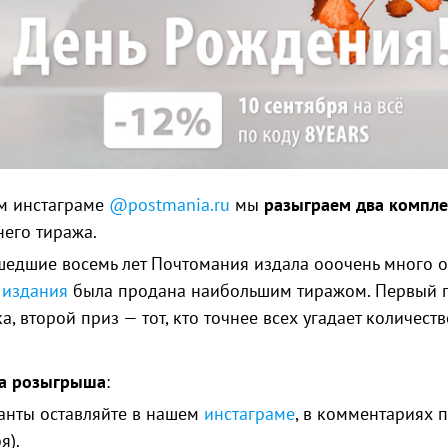
м инстаграме
@postmania.ru
мы
разыграем два компле
него тиража.
едшие восемь лет Почтомания издала ооочень много от
 издания
была продана наибольшим тиражом. Первый приз
а, второй приз — тот, кто точнее всех угадает количес
а розыгрыша
:
ианты оставляйте в нашем
инстаграме
, в комментариях 
я).