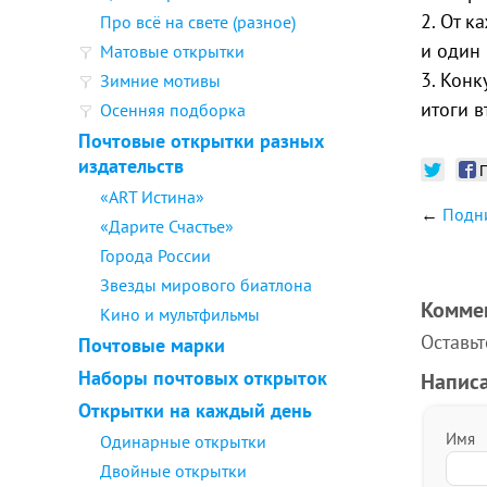
2. От к
Про всё на свете (разное)
и один 
Матовые открытки
3. Конк
Зимние мотивы
итоги 
Осенняя подборка
Почтовые открытки разных
издательств
«ART Истина»
←
Подни
«Дарите Счастье»
Города России
Звезды мирового биатлона
Комме
Кино и мультфильмы
Оставь
Почтовые марки
Наборы почтовых открыток
Напис
Открытки на каждый день
Имя
Одинарные открытки
Двойные открытки