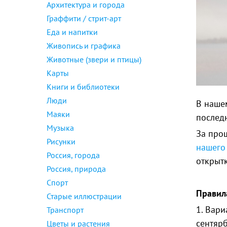
Архитектура и города
Граффити / стрит-арт
Еда и напитки
Живопись и графика
Животные (звери и птицы)
Карты
Книги и библиотеки
Люди
В наше
Маяки
послед
Музыка
За прош
Рисунки
нашего
Россия, города
открытк
Россия, природа
Спорт
Правил
Старые иллюстрации
1. Вар
Транспорт
сентярб
Цветы и растения