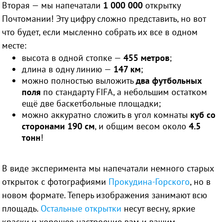
Вторая — мы напечатали
1 000 000
открытку
Почтомании! Эту цифру сложно представить, но вот
что будет, если мысленно собрать их все в одном
месте:
высота в одной стопке —
455 метров
;
длина в одну линию —
147 км
;
можно полностью выложить
два футбольных
поля
по стандарту FIFA, а небольшим остатком
ещё две баскетбольные площадки;
можно аккуратно сложить в угол комнаты
куб со
сторонами 190 см
, и общим весом около
4.5
тонн
!
В виде эксперимента мы напечатали немного старых
открыток с фотографиями
Прокудина-Горского
, но в
новом формате. Теперь изображения занимают всю
площадь.
Остальные открытки
несут весну, яркие
краски и хорошее настроение вам и вашим